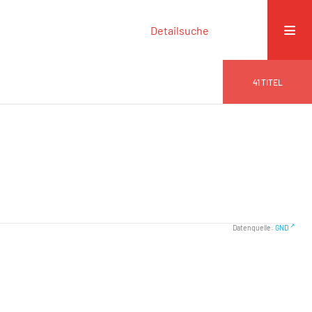
Detailsuche
41
TITEL
Datenquelle:
GND