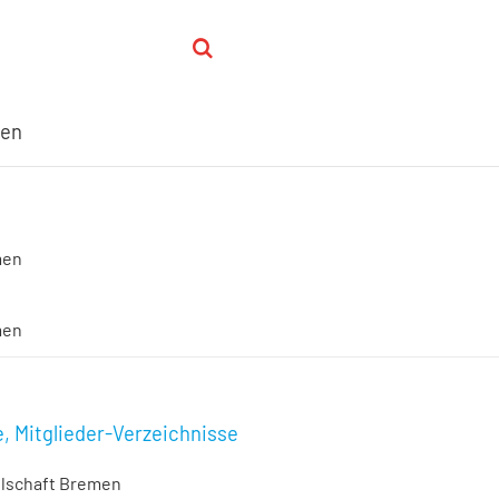
men
men
men
 Mitglieder-Verzeichnisse
llschaft Bremen