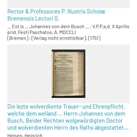
Rector & Professores P. Illustris Scholæ
Bremensis Lectori S.
... Est is ... Johannes von dem Busch ... : V.P.P.a.d. X Aprilis
prid. Festi Paschatos, A. MDCCLI
[Bremen] : [Verlag nicht ermittelbar], [1751]
Die lezte wolverdiente Trauer- und Ehrenpflicht,
welche dem weiland ... Herrn Johannes von dem
Busch, Beider Rechten wolgewürdigten Doctor
und wolverdienten Herrn des Raths abgestattet
ist, als Derselbe durch einen sanft- und seligen
Heisen, Heinrich