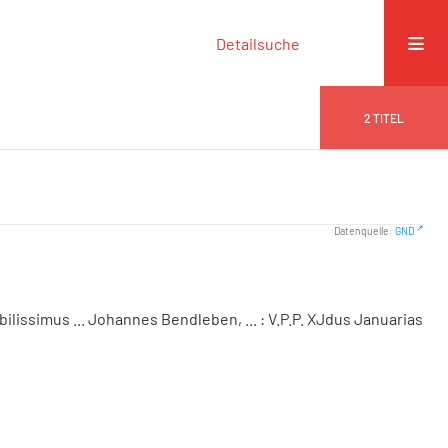
Detailsuche
2
TITEL
Datenquelle:
GND
ilissimus ... Johannes Bendleben, ... : V.P.P. XJdus Januarias