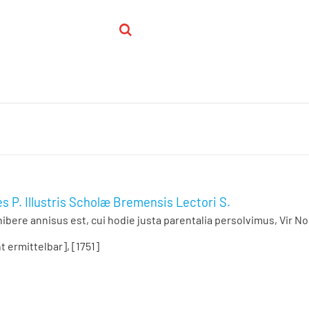
s P. Illustris Scholæ Bremensis Lectori S.
ibere annisus est, cui hodie justa parentalia persolvimus, Vir Nob
t ermittelbar], [1751]