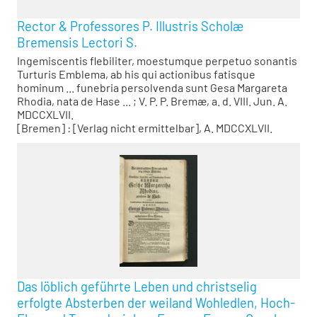
Rector & Professores P. Illustris Scholæ
Bremensis Lectori S.
Ingemiscentis flebiliter, moestumque perpetuo sonantis
Turturis Emblema, ab his qui actionibus fatisque
hominum ... funebria persolvenda sunt Gesa Margareta
Rhodia, nata de Hase ... ; V. P. P. Bremæ, a. d. VIII. Jun. A.
MDCCXLVII.
[Bremen] : [Verlag nicht ermittelbar], A. MDCCXLVII.
Das löblich geführte Leben und christselig
erfolgte Absterben der weiland Wohledlen, Hoch-