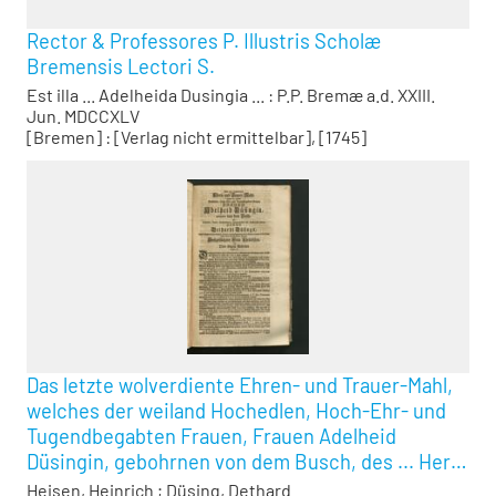
Rector & Professores P. Illustris Scholæ
Bremensis Lectori S.
Est illa ... Adelheida Dusingia ... : P.P. Bremæ a.d. XXIII.
Jun. MDCCXLV
[Bremen] : [Verlag nicht ermittelbar], [1745]
Das letzte wolverdiente Ehren- und Trauer-Mahl,
welches der weiland Hochedlen, Hoch-Ehr- und
Tugendbegabten Frauen, Frauen Adelheid
Düsingin, gebohrnen von dem Busch, des ... Herrn
Dethardi Düsings, .... Hochgeschäzten Frau
Heisen, Heinrich
;
Düsing, Dethard