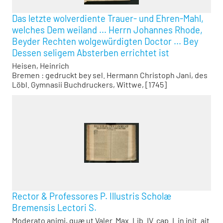
Das letzte wolverdiente Trauer- und Ehren-Mahl,
welches Dem weiland ... Herrn Johannes Rhode,
Beyder Rechten wolgewürdigten Doctor ... Bey
Dessen seligem Absterben errichtet ist
Heisen, Heinrich
Bremen : gedruckt bey sel. Hermann Christoph Jani, des
Löbl. Gymnasii Buchdruckers, Wittwe, [1745]
Rector & Professores P. Illustris Scholæ
Bremensis Lectori S.
Moderato animi, quæ ut Valer. Max. Lib. IV. cap. I. in init. ait