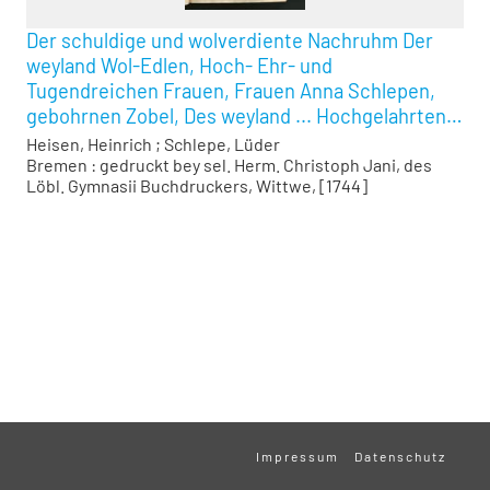
Der schuldige und wolverdiente Nachruhm Der
weyland Wol-Edlen, Hoch- Ehr- und
Tugendreichen Frauen, Frauen Anna Schlepen,
gebohrnen Zobel, Des weyland ... Hochgelahrten
HErrn, Herrn Luderi Schlepen, Beyder
Heisen, Heinrich
;
Schlepe, Lüder
Rechtenwwolgewürdigten Doctoris, und
Bremen : gedruckt bey sel. Herm. Christoph Jani, des
Löbl. Gymnasii Buchdruckers, Wittwe, [1744]
fürnehmen Advocati, hinterlassenen Frau
Wittiben.
Impressum
Datenschutz