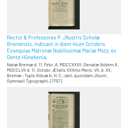
Rector & Professores P. Jllustris Scholæ
Bremensis, indicant in diem 4tum Octobris
Exsequias Matronæ Nobilissimæ Mariæ Motz, ex
Gente Hünekenia,
Natæ Bremæ d. 11. Febr. A. MDCCXXVII. Denatæ ibidem A.
MDCCLVII d. 11. Octobr. Ætatis XXXmo Mens. VII. d. XX.
Bremæ : Typis Viduæ b. H. C. Jani, quondam Jllustr.
Gymnasii Typographi, [1757]