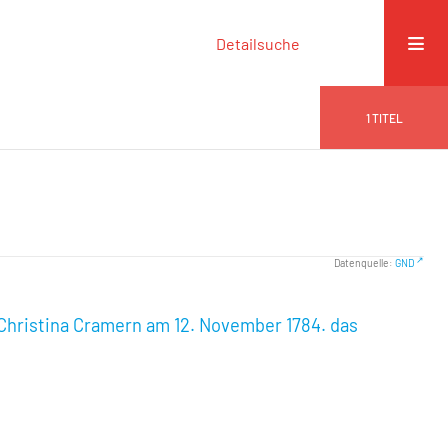
Detailsuche
1
TITEL
Datenquelle:
GND
Christina Cramern am 12. November 1784. das