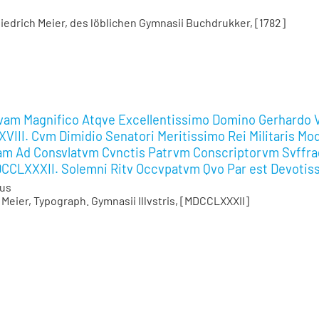
iedrich Meier, des löblichen Gymnasii Buchdrukker, [1782]
rqvam Magnifico Atqve Excellentissimo Domino Gerhardo
XVIII. Cvm Dimidio Senatori Meritissimo Rei Militaris Mo
Iam Ad Consvlatvm Cvnctis Patrvm Conscriptorvm Svffra
CCLXXXII. Solemni Ritv Occvpatvm Qvo Par est Devotiss
aus
 Meier, Typograph. Gymnasii Illvstris, [MDCCLXXXII]