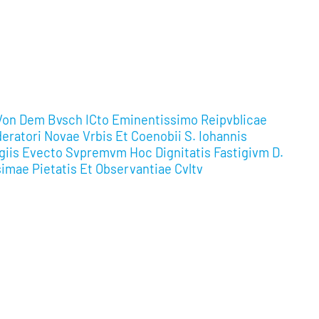
 Von Dem Bvsch ICto Eminentissimo Reipvblicae
deratori Novae Vrbis Et Coenobii S. Iohannis
giis Evecto Svpremvm Hoc Dignitatis Fastigivm D.
imae Pietatis Et Observantiae Cvltv