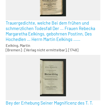
Trauergedichte, welche Bei dem frühen und
schmerzlichen Todesfall Der ... Frauen Rebecka
Margaretha Eelkings, gebohrnen Postinn, Des
Hochedlen ... Herrn Martin Eelkings ...
Eheliebsten, Aus aufrichtigem Beileid
Eelking, Martin
überreichet worden
[Bremen] : [Verlag nicht ermittelbar], [1748]
Bey der Erhebung Seiner Magnificenz des T. T.