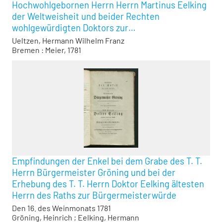
Hochwohlgebornen Herrn Herrn Martinus Eelking
der Weltweisheit und beider Rechten
wohlgewürdigten Doktors zur
Bürgermeisterwürde dieser Stadt am 16. des
Ueltzen, Hermann Wilhelm Franz
Weinmonats 1781 suchte ihre ehrerbietige
Bremen : Meier, 1781
Gesinnungen auszudrucken
Empfindungen der Enkel bei dem Grabe des T. T.
Herrn Bürgermeister Gröning und bei der
Erhebung des T. T. Herrn Doktor Eelking ältesten
Herrn des Raths zur Bürgermeisterwürde
Den 16. des Weinmonats 1781
Gröning, Heinrich
;
Eelking, Hermann