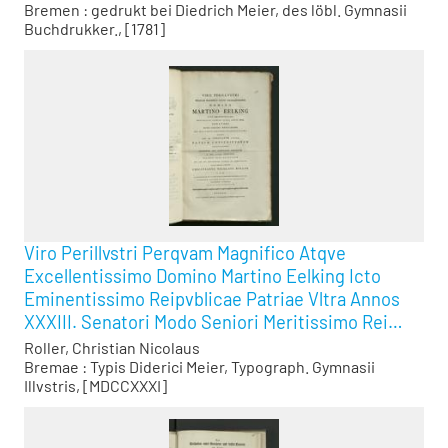
Bremen : gedrukt bei Diedrich Meier, des löbl. Gymnasii
Buchdrukker., [1781]
Viro Perillvstri Perqvam Magnifico Atqve
Excellentissimo Domino Martino Eelking Icto
Eminentissimo Reipvblicae Patriae Vltra Annos
XXXIII. Senatori Modo Seniori Meritissimo Rei
Militaris Cvratori Splendidissimo Reliqva Iam Ad
Roller, Christian Nicolaus
Consvltatvm Cvnctis Patrvm Conscriptorvm
Bremae : Typis Diderici Meier, Typograph. Gymnasii
Illvstris, [MDCCXXXI]
Svffragiis Evecto Svpremvm Hoc Dignitatis
Fastigivm D. XVII. Octobr. MDCCXXXI. Solemni Ritv
Occvpatvm Qvo Par est Devotissimae Pietatis Et