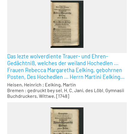
Das lezte wolverdiente Trauer- und Ehren-
Gedächtniß, welches der weiland Hochedlen ...
Frauen Rebecca Margaretha Eelking, gebohrnen
Posten, Des Hochedlen ... Herrn Martini Eelkings
... Eheliebsten bey Dero zwar frühzeitigem und
Heisen, Heinrich
;
Eelking, Martin
höchstbetrübtem, jedoch auch seligem
Bremen : gedruckt bey sel. H. C. Jani, des Löbl. Gymnasii
Buchdruckers, Wittwe, [1748]
Absterben errichtet ist