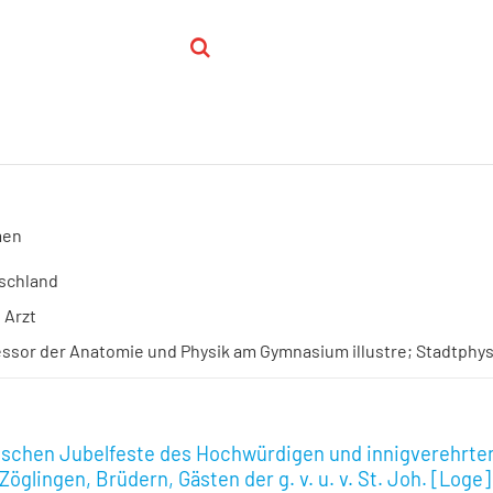
men
schland
; Arzt
essor der Anatomie und Physik am Gymnasium illustre; Stadtphy
rischen Jubelfeste des Hochwürdigen und innigverehrte
glingen, Brüdern, Gästen der g. v. u. v. St. Joh. [Loge]