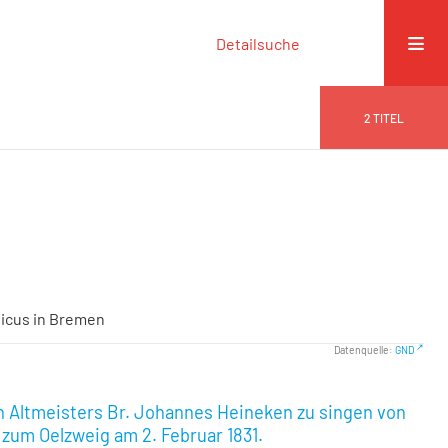
Detailsuche
2
TITEL
sicus in Bremen
Datenquelle:
GND
n Altmeisters Br. Johannes Heineken zu singen von
 zum Oelzweig am 2. Februar 1831.