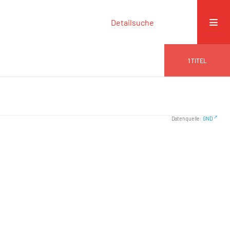
Detailsuche
1
TITEL
Datenquelle:
GND