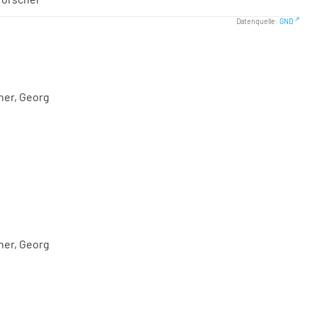
Datenquelle:
GND
er, Georg
er, Georg