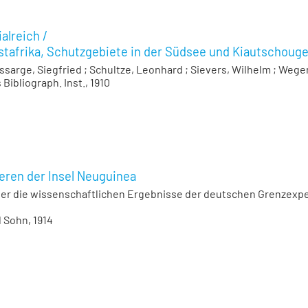
alreich
/
tafrika, Schutzgebiete in der Südsee und Kiautschouge
ssarge, Siegfried
;
Schultze, Leonhard
;
Sievers, Wilhelm
;
Wegen
s Bibliograph. Inst., 1910
eren der Insel Neuguinea
ber die wissenschaftlichen Ergebnisse der deutschen Grenzexped
nd Sohn, 1914