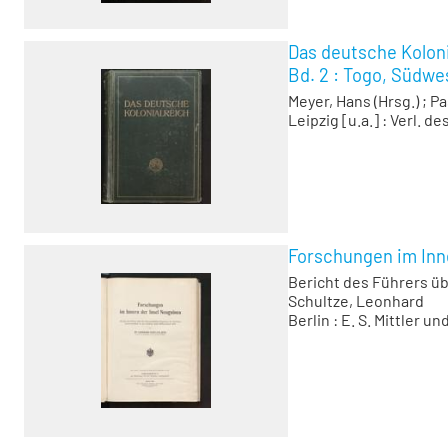
Das deutsche Koloni
Bd. 2 :
Togo, Südwes
Meyer, Hans (Hrsg.)
;
Pa
Leipzig [u.a.] : Verl. de
Forschungen im Inn
Bericht des Führers ü
Schultze, Leonhard
Berlin : E. S. Mittler u