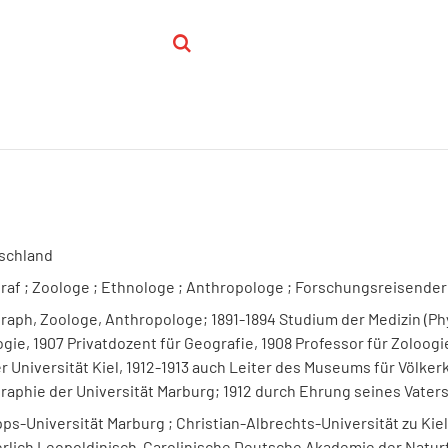
schland
raf ; Zoologe ; Ethnologe ; Anthropologe ; Forschungsreisender 
aph, Zoologe, Anthropologe; 1891-1894 Studium der Medizin (Phy
gie, 1907 Privatdozent für Geografie, 1908 Professor für Zoloogie
r Universität Kiel, 1912-1913 auch Leiter des Museums für Völkerk
raphie der Universität Marburg; 1912 durch Ehrung seines Vater
pps-Universität Marburg ; Christian-Albrechts-Universität zu Kie
erlich Leopoldinisch-Carolinische Deutsche Akademie der Natur