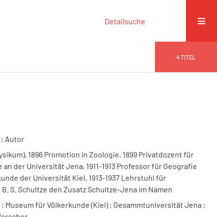
Detailsuche
4
TITEL
; Autor
sikum), 1896 Promotion in Zoologie, 1899 Privatdozent für
 an der Universität Jena, 1911-1913 Professor für Geografie
unde der Universität Kiel, 1913-1937 Lehrstuhl für
s B. S. Schultze den Zusatz Schultze-Jena im Namen
l ; Museum für Völkerkunde (Kiel) ; Gesammtuniversität Jena ;
forscher