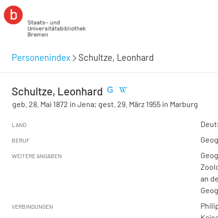
Personenindex
Schultze, Leonhard
Schultze, Leonhard
geb. 28. Mai 1872 in Jena; gest. 29. März 1955 in Marburg
Deut
LAND
Geog
BERUF
Geogr
WEITERE ANGABEN
Zoolo
an de
Geog
Phili
VERBINDUNGEN
Kais