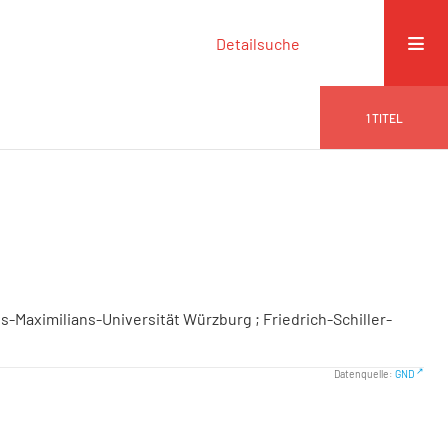
Detailsuche
1
TITEL
us-Maximilians-Universität Würzburg ; Friedrich-Schiller-
Datenquelle:
GND