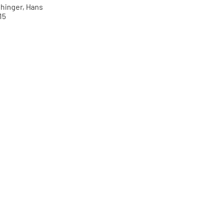
ihinger, Hans
15