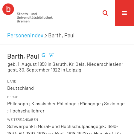
Personenindex
Barth, Paul
Barth, Paul
geb. 1. August 1858 in Baruth, Kr. Oels, Niederschlesien;
gest. 30. September 1922 in Leipzig
LAND
Deutschland
BERUF
Philosoph ; Klassischer Philologe ; Pädagoge ; Soziologe
; Hochschullehrer
WEITERE ANGABEN
Schwerpunkt: Moral- und Hochschulpädagogik; 1890-
1897: PD, 1897-1918: ao. Prof., 1918-1922: o. Hon. Prof. für