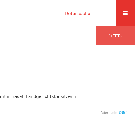
Detailsuche
14
TITEL
ent in Basel; Landgerichtsbeisitzer in
Datenquelle:
GND