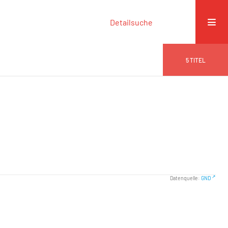
Detailsuche
5
TITEL
Datenquelle:
GND