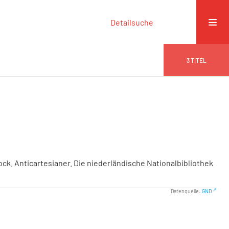
Detailsuche
3
TITEL
ck. Anticartesianer. Die niederländische Nationalbibliothek
.
Datenquelle:
GND