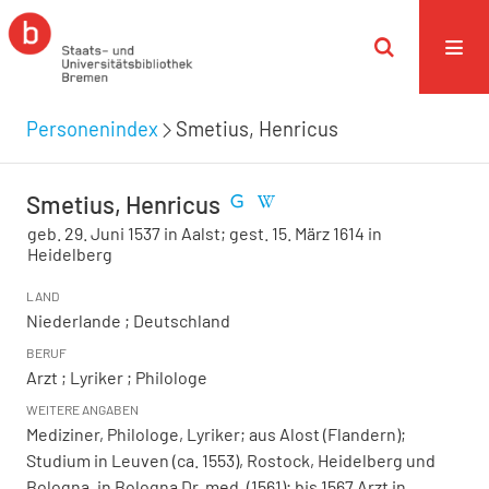
Personenindex
Smetius, Henricus
Smetius, Henricus
geb. 29. Juni 1537 in Aalst; gest. 15. März 1614 in
Heidelberg
LAND
Niederlande ; Deutschland
BERUF
Arzt ; Lyriker ; Philologe
WEITERE ANGABEN
Mediziner, Philologe, Lyriker; aus Alost (Flandern);
Studium in Leuven (ca. 1553), Rostock, Heidelberg und
Bologna, in Bologna Dr. med. (1561); bis 1567 Arzt in