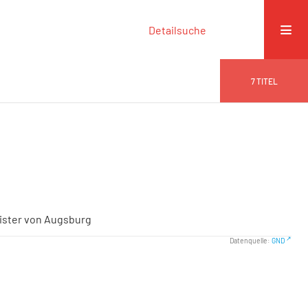
Detailsuche
7
TITEL
eister von Augsburg
Datenquelle:
GND