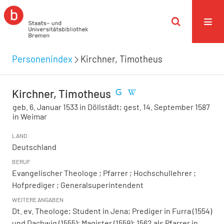
Personenindex
Kirchner, Timotheus
Kirchner, Timotheus
geb. 6. Januar 1533 in Döllstädt; gest. 14. September 1587
in Weimar
LAND
Deutschland
BERUF
Evangelischer Theologe ; Pfarrer ; Hochschullehrer ;
Hofprediger ; Generalsuperintendent
WEITERE ANGABEN
Dt. ev. Theologe; Student in Jena; Prediger in Furra (1554)
und Dachwig (1555); Magister (1559); 1562 als Pfarrer in