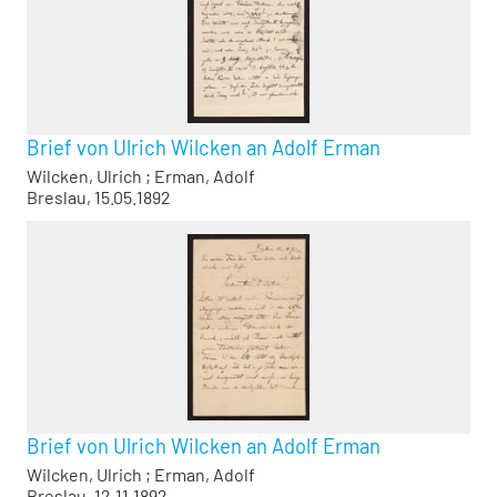
Brief von Ulrich Wilcken an Adolf Erman
Wilcken, Ulrich
;
Erman, Adolf
Breslau, 15.05.1892
Brief von Ulrich Wilcken an Adolf Erman
Wilcken, Ulrich
;
Erman, Adolf
Breslau, 12.11.1892