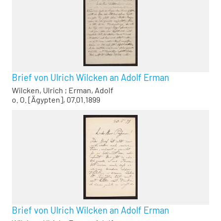
Brief von Ulrich Wilcken an Adolf Erman
Wilcken, Ulrich
;
Erman, Adolf
o. O. [Ägypten], 07.01.1899
Brief von Ulrich Wilcken an Adolf Erman