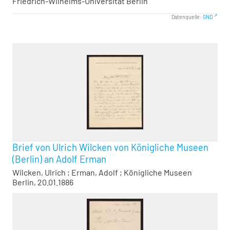
Friedrich-Wilhelms-Universität Berlin
Datenquelle:
GND
Brief von Ulrich Wilcken von Königliche Museen
(Berlin) an Adolf Erman
Wilcken, Ulrich
;
Erman, Adolf
;
Königliche Museen
Berlin, 20.01.1886