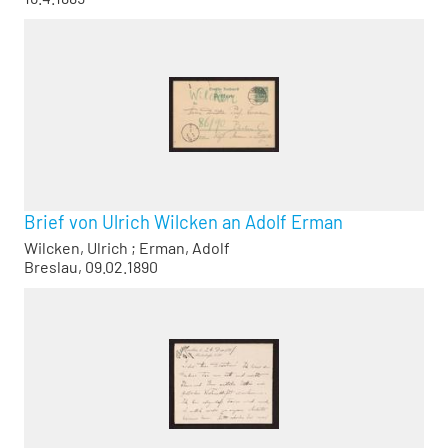
Brief von Ulrich Wilcken an Adolf Erman
Wilcken, Ulrich
;
Erman, Adolf
Breslau, 09.02.1890