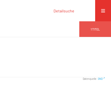
Detailsuche
1
TITEL
Datenquelle:
GND