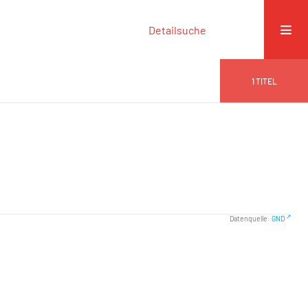
Detailsuche
1
TITEL
Datenquelle:
GND