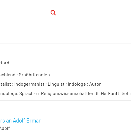
xford
schland ; Großbritannien
talist ; Indogermanist ; Linguist ; Indologe ; Autor
 Indologe, Sprach- u. Religionswissenschaftler dt. Herkunft; So
rs an Adolf Erman
Adolf