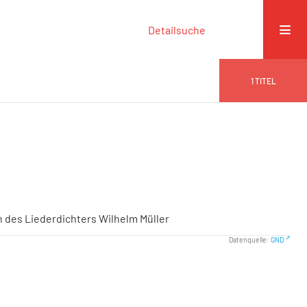
Detailsuche
1
TITEL
hn des Liederdichters Wilhelm Müller
Datenquelle:
GND