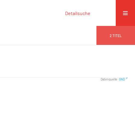
Detailsuche
2
TITEL
Datenquelle:
GND