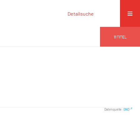
Detailsuche
11
TITEL
Datenquelle:
GND