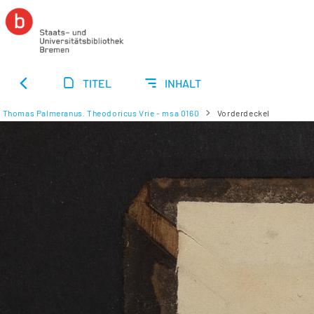
TITEL
INHALT
Thomas Palmeranus. Theodoricus Vrie - msa 0160
Vorderdeckel