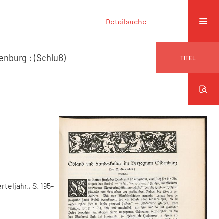
Detailsuche
nburg : (Schluß)
TITEL
erteljahr., S. 195-