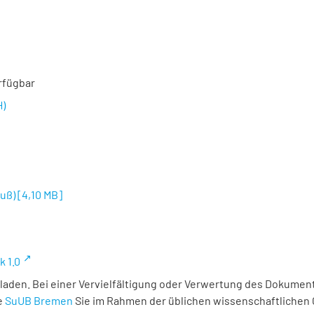
rfügbar
H)
luß)
[
4,10 MB
]
k 1.0
laden. Bei einer Vervielfältigung oder Verwertung des Dokument
e
SuUB Bremen
Sie im Rahmen der üblichen wissenschaftlichen