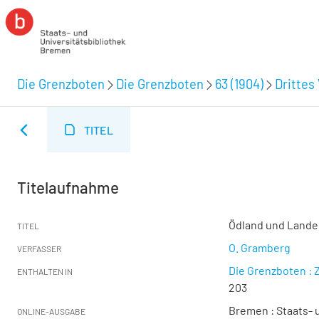
Die Grenzboten
Die Grenzboten
63 (1904)
Drittes 
TITEL
Titelaufnahme
Ödland und Landes
TITEL
O. Gramberg
VERFASSER
Die Grenzboten : Z
ENTHALTEN IN
203
Bremen : Staats- u
ONLINE-AUSGABE