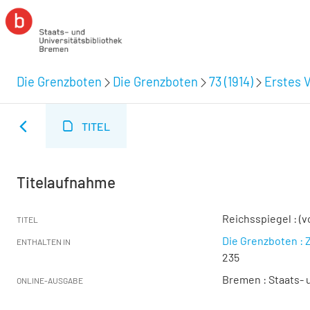
Die Grenzboten
Die Grenzboten
73 (1914)
Erstes V
TITEL
Titelaufnahme
Reichsspiegel : (v
TITEL
Die Grenzboten : Z
ENTHALTEN IN
235
Bremen : Staats- u
ONLINE-AUSGABE