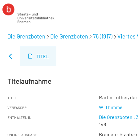
Die Grenzboten
Die Grenzboten
76 (1917)
Viertes 
TITEL
Titelaufnahme
Martin Luther, de
TITEL
W. Thimme
VERFASSER
Die Grenzboten : Z
ENTHALTEN IN
146
Bremen : Staats- u
ONLINE-AUSGABE