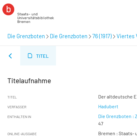
Die Grenzboten
Die Grenzboten
76 (1917)
Viertes 
TITEL
Titelaufnahme
Der altdeutsche 
TITEL
Hadubert
VERFASSER
Die Grenzboten : Z
ENTHALTEN IN
47
Bremen : Staats- u
ONLINE-AUSGABE