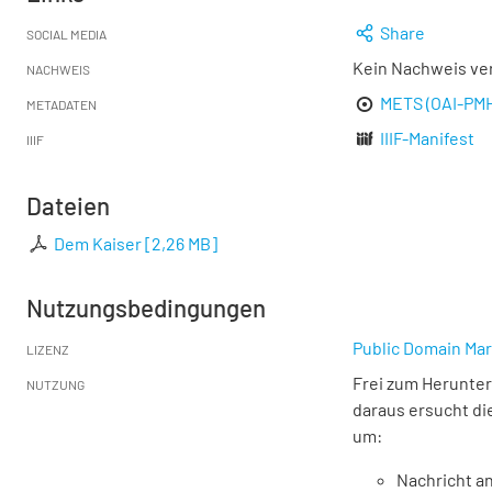
Share
SOCIAL MEDIA
Kein Nachweis ve
NACHWEIS
METS (OAI-PM
METADATEN
IIIF-Manifest
IIIF
Dateien
Dem Kaiser
[
2,26 MB
]
Nutzungsbedingungen
Public Domain Mar
LIZENZ
Frei zum Herunter
NUTZUNG
daraus ersucht di
um:
Nachricht an