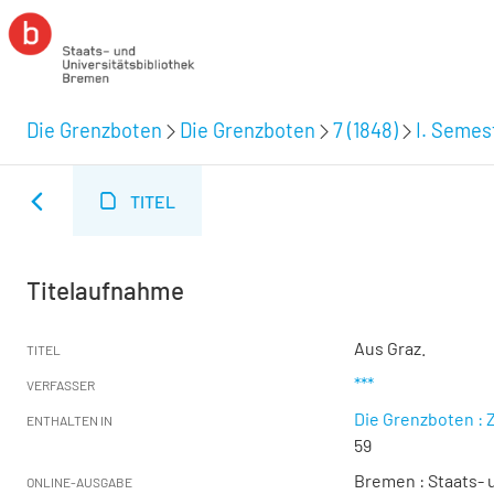
Die Grenzboten
Die Grenzboten
7 (1848)
I. Semest
TITEL
Titelaufnahme
Aus Graz.
TITEL
***
VERFASSER
Die Grenzboten : Z
ENTHALTEN IN
59
Bremen : Staats- u
ONLINE-AUSGABE