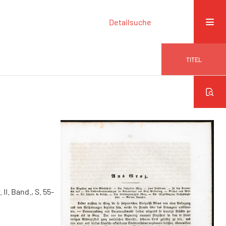
Detailsuche
TITEL
 II. Band., S. 55-