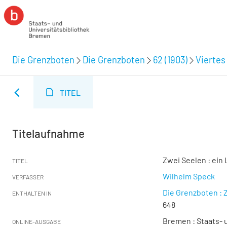
Die Grenzboten
Die Grenzboten
62 (1903)
Viertes 
TITEL
Titelaufnahme
Zwei Seelen : ein
TITEL
Wilhelm Speck
VERFASSER
Die Grenzboten : Z
ENTHALTEN IN
648
Bremen : Staats- u
ONLINE-AUSGABE