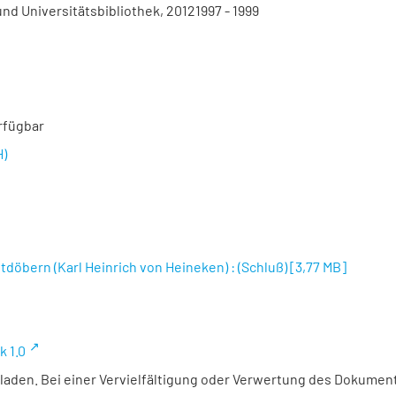
nd Universitätsbibliothek, 20121997 - 1999
rfügbar
H)
tdöbern (Karl Heinrich von Heineken) : (Schluß)
[
3,77 MB
]
k 1.0
laden. Bei einer Vervielfältigung oder Verwertung des Dokument