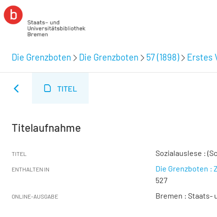
Die Grenzboten
Die Grenzboten
57 (1898)
Erstes V
TITEL
Titelaufnahme
Sozialauslese : (S
TITEL
Die Grenzboten : Z
ENTHALTEN IN
527
Bremen : Staats- u
ONLINE-AUSGABE