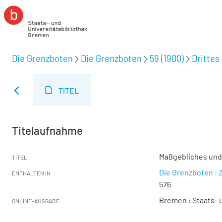
Die Grenzboten
Die Grenzboten
59 (1900)
Drittes 
TITEL
Titelaufnahme
Maßgebliches un
TITEL
Die Grenzboten : Z
ENTHALTEN IN
576
Bremen : Staats- u
ONLINE-AUSGABE