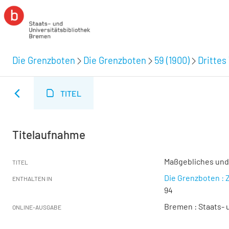
Die Grenzboten
Die Grenzboten
59 (1900)
Drittes 
TITEL
Titelaufnahme
Maßgebliches un
TITEL
Die Grenzboten : Z
ENTHALTEN IN
94
Bremen : Staats- u
ONLINE-AUSGABE