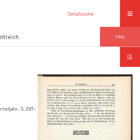
Detailsuche
eltreich
TITEL
erteljahr., S. 297-