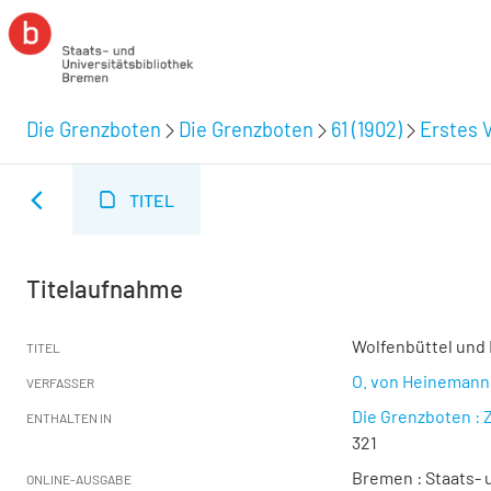
Die Grenzboten
Die Grenzboten
61 (1902)
Erstes V
TITEL
Titelaufnahme
Wolfenbüttel und 
TITEL
O. von Heinemann
VERFASSER
Die Grenzboten : Z
ENTHALTEN IN
321
Bremen : Staats- u
ONLINE-AUSGABE