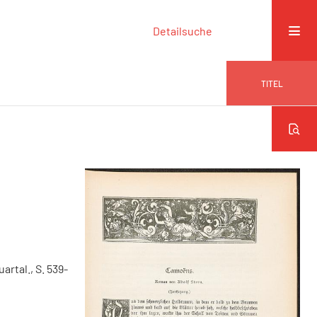
Detailsuche
TITEL
uartal., S. 539-