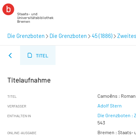
Die Grenzboten
Die Grenzboten
45 (1886)
Zweites
TITEL
Titelaufnahme
Camoёns : Roman :
TITEL
Adolf Stern
VERFASSER
Die Grenzboten : Z
ENTHALTEN IN
543
Bremen : Staats- u
ONLINE-AUSGABE