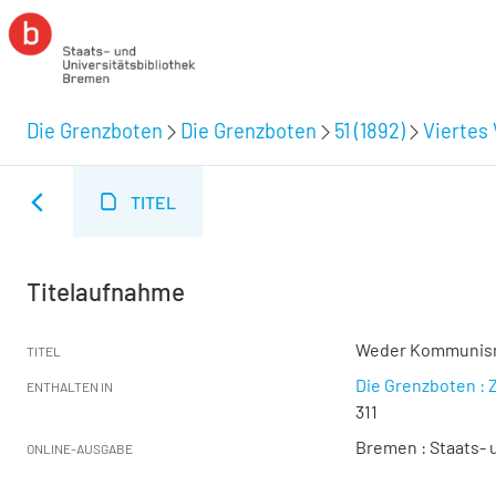
Die Grenzboten
Die Grenzboten
51 (1892)
Viertes 
TITEL
Titelaufnahme
Weder Kommunism
TITEL
Die Grenzboten : Z
ENTHALTEN IN
311
Bremen : Staats- u
ONLINE-AUSGABE