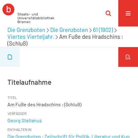
Die Grenzboten
Die Grenzboten
61 (1902)
Viertes Vierteljahr.
Am Fuße des Hradschins :
(Schluß)
Titelaufnahme
TITEL
Am Fuße des Hradschins : (Schluß)
VERFASSER
Georg Stellanus
ENTHALTEN IN
Die Grenzboten : Zeitschrift für Politik, Literatur und Kun