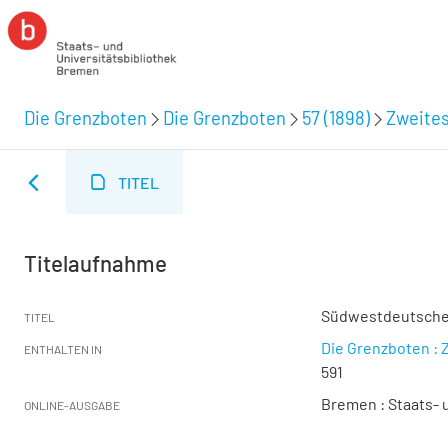
Die Grenzboten
Die Grenzboten
57 (1898)
Zweites
TITEL
Titelaufnahme
Südwestdeutsche
TITEL
Die Grenzboten : Z
ENTHALTEN IN
591
Bremen : Staats- u
ONLINE-AUSGABE