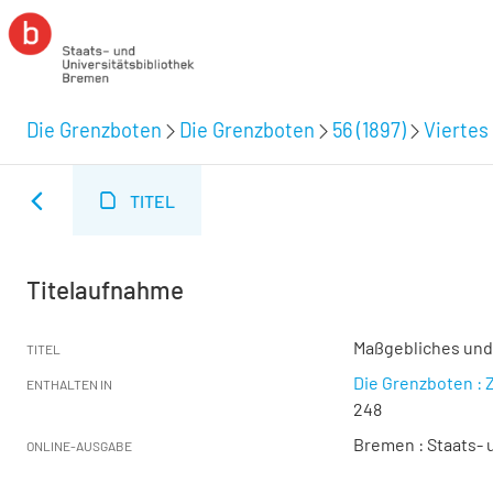
Die Grenzboten
Die Grenzboten
56 (1897)
Viertes 
TITEL
Titelaufnahme
Maßgebliches un
TITEL
Die Grenzboten : Z
ENTHALTEN IN
248
Bremen : Staats- u
ONLINE-AUSGABE