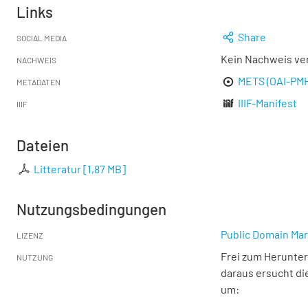
Links
Share
SOCIAL MEDIA
Kein Nachweis ve
NACHWEIS
METS (OAI-PM
METADATEN
IIIF-Manifest
IIIF
Dateien
Litteratur
[
1,87 MB
]
Nutzungsbedingungen
Public Domain Mar
LIZENZ
Frei zum Herunter
NUTZUNG
daraus ersucht di
um: