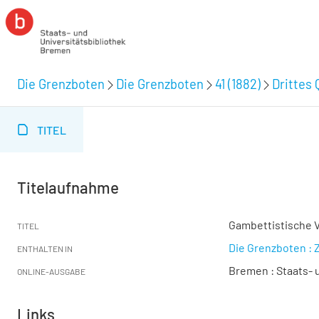
Die Grenzboten
Die Grenzboten
41 (1882)
Drittes 
TITEL
Titelaufnahme
Gambettistische V
TITEL
Die Grenzboten : Z
ENTHALTEN IN
Bremen : Staats- u
ONLINE-AUSGABE
Links