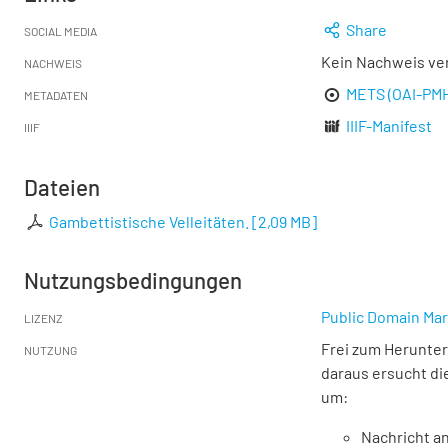
Share
SOCIAL MEDIA
Kein Nachweis ve
NACHWEIS
METS (OAI-PM
METADATEN
IIIF-Manifest
IIIF
Dateien
Gambettistische Velleitäten.
[
2,09 MB
]
Nutzungsbedingungen
Public Domain Mar
LIZENZ
Frei zum Herunter
NUTZUNG
daraus ersucht di
um:
Nachricht an