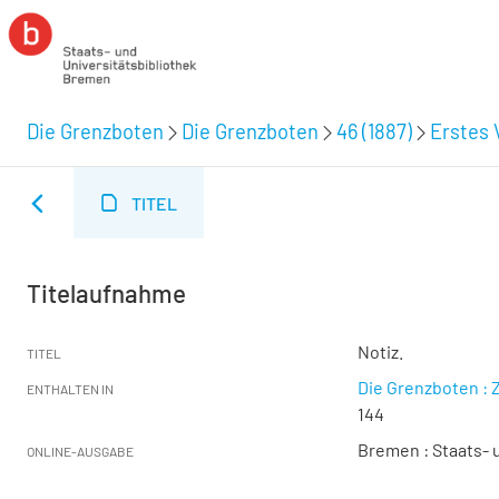
Die Grenzboten
Die Grenzboten
46 (1887)
Erstes V
TITEL
Titelaufnahme
Notiz.
TITEL
Die Grenzboten : Z
ENTHALTEN IN
144
Bremen : Staats- u
ONLINE-AUSGABE